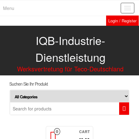
Menu
Toggl
navig
Login / Register
IQB-Industrie-
Dienstleistung
Werksvertretung für Teco-Deutschland
Suchen Sie Ihr Produkt
CART
0