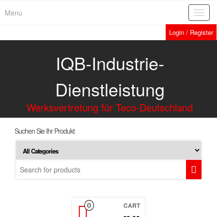
Menu
Toggl
navig
Login / Register
IQB-Industrie-
Dienstleistung
Werksvertretung für Teco-Deutschland
Suchen Sie Ihr Produkt
CART
0