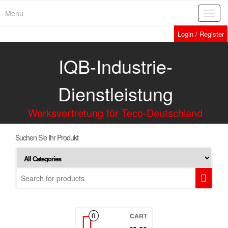
Menu
Toggl
navig
Login / Register
IQB-Industrie-
Dienstleistung
Werksvertretung für Teco-Deutschland
Suchen Sie Ihr Produkt
CART
0