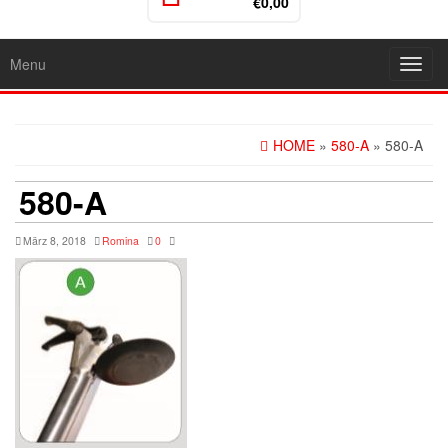
€0,00
Menu
Toggl
navig
HOME
»
580-A
» 580-A
580-A
März 8, 2018
Romina
0