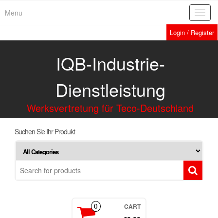
Menu
Toggl
navig
Login / Register
IQB-Industrie-
Dienstleistung
Werksvertretung für Teco-Deutschland
Suchen Sie Ihr Produkt
CART
0