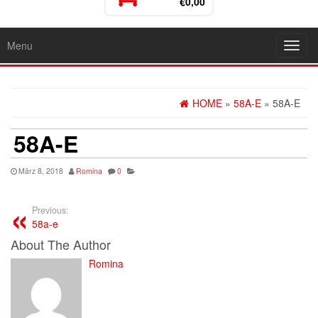
€0,00
Menu
Toggl
navig
HOME
»
58A-E
» 58A-E
58A-E
März 8, 2018
Romina
0
Previous:
58a-e
About The Author
Romina