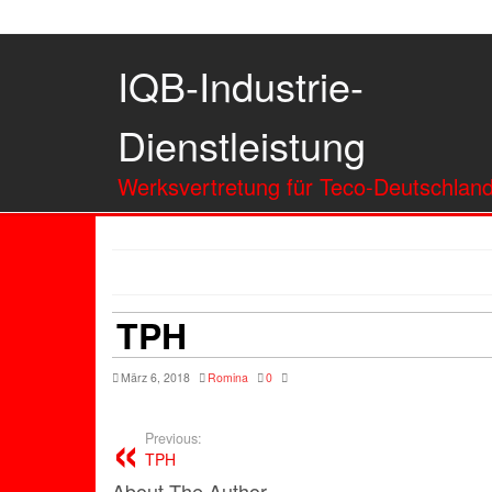
IQB-Industrie-
Dienstleistung
Werksvertretung für Teco-Deutschlan
TPH
März 6, 2018
Romina
0
Previous:
TPH
About The Author