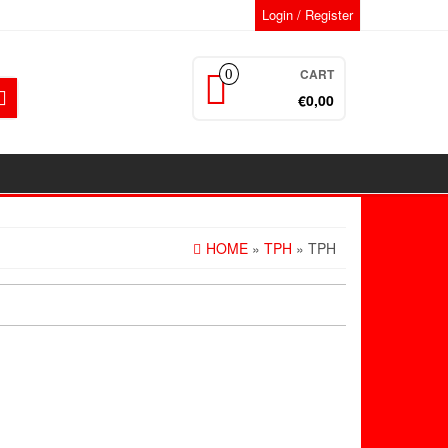
Login / Register
CART
0
€0,00
HOME
»
TPH
» TPH