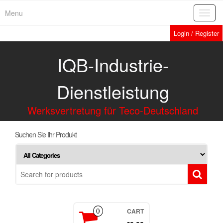
Menu
Toggl
navig
Login / Register
IQB-Industrie-
Dienstleistung
Werksvertretung für Teco-Deutschland
Suchen Sie Ihr Produkt
CART
0