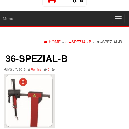
€0,00
Menu
Toggl
navig
HOME
»
36-SPEZIAL-B
» 36-SPEZIAL-B
36-SPEZIAL-B
März 7, 2018
Romina
0