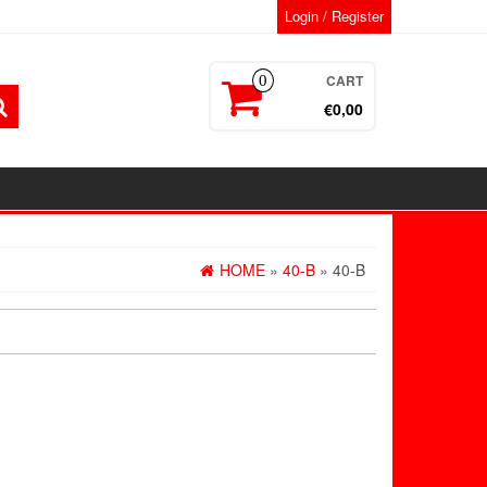
Login / Register
CART
0
€0,00
HOME
»
40-B
» 40-B