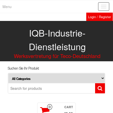
Menu
Toggl
navig
Login / Register
IQB-Industrie-
Dienstleistung
Werksvertretung für Teco-Deutschland
Suchen Sie Ihr Produkt
CART
0