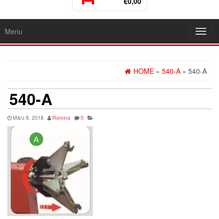
€0,00
Menu
Toggl
navig
HOME
»
540-A
» 540-A
540-A
März 8, 2018
Romina
0