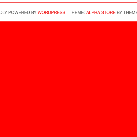
DLY POWERED BY
WORDPRESS
|
THEME:
ALPHA STORE
BY THEM