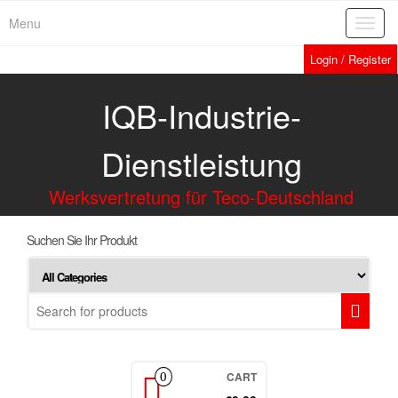
Menu
Toggl
navig
Login / Register
IQB-Industrie-
Dienstleistung
Werksvertretung für Teco-Deutschland
Suchen Sie Ihr Produkt
CART
0