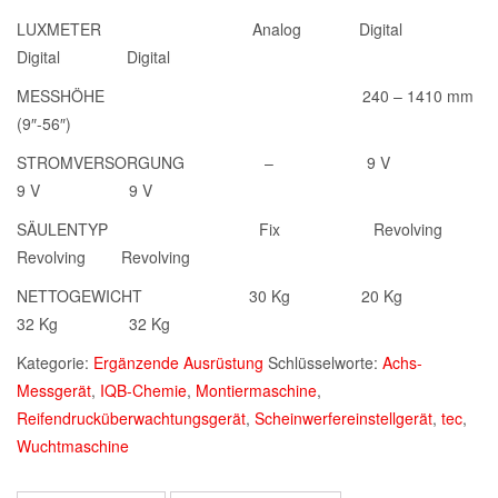
LUXMETER Analog Digital
Digital Digital
MESSHÖHE 240 – 1410 mm
(9″-56″)
STROMVERSORGUNG – 9 V
9 V 9 V
SÄULENTYP Fix Revolving
Revolving Revolving
NETTOGEWICHT 30 Kg 20 Kg
32 Kg 32 Kg
Kategorie:
Ergänzende Ausrüstung
Schlüsselworte:
Achs-
Messgerät
,
IQB-Chemie
,
Montiermaschine
,
Reifendrucküberwachtungsgerät
,
Scheinwerfereinstellgerät
,
tec
,
Wuchtmaschine