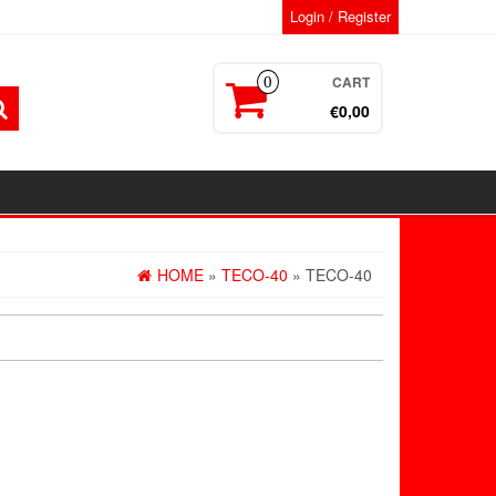
Login / Register
CART
0
€0,00
HOME
»
TECO-40
» TECO-40