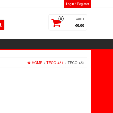
Login / Register
CART
0
€0,00
HOME
»
TECO-451
» TECO-451