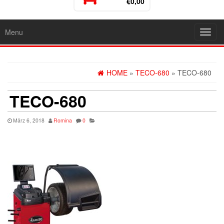
€0,00
Menu
Toggl
navig
HOME
»
TECO-680
» TECO-680
TECO-680
März 6, 2018
Romina
0