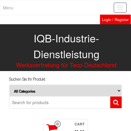
Menu
Toggl
navig
Login / Register
IQB-Industrie-
Dienstleistung
Werksvertretung für Teco-Deutschland
Suchen Sie Ihr Produkt
CART
0