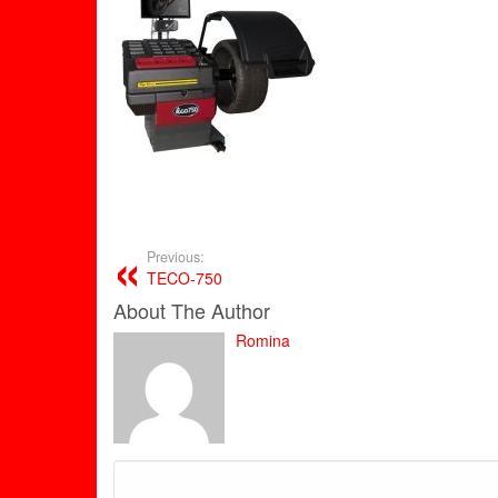
Previous:
TECO-750
About The Author
Romina