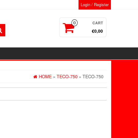
Login / Register
CART
0
€0,00
HOME
»
TECO-750
» TECO-750