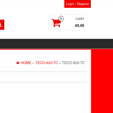
Login / Register
CART
0
€0,00
HOME
»
TECO-820-TC
» TECO-820-TC