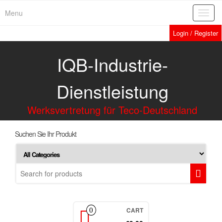
Menu
Toggl
navig
Login / Register
IQB-Industrie-
Dienstleistung
Werksvertretung für Teco-Deutschland
Suchen Sie Ihr Produkt
CART
0