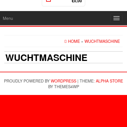
€0,00
Menu
Toggl
navig
HOME
»
WUCHTMASCHINE
WUCHTMASCHINE
PROUDLY POWERED BY
WORDPRESS
|
THEME:
ALPHA STORE
BY THEMES4WP