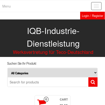
Menu
Toggl
navig
Login / Register
IQB-Industrie-
Dienstleistung
Werksvertretung für Teco-Deutschland
Suchen Sie Ihr Produkt
CART
0