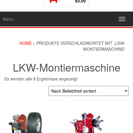
€0,00
Menu
Toggl
navig
HOME
» PRODUKTE VERSCHLAGWORTET MIT „LKW-
MONTIERMASCHINE“
LKW-Montiermaschine
Es werden alle 8 Ergebnisse angezeigt