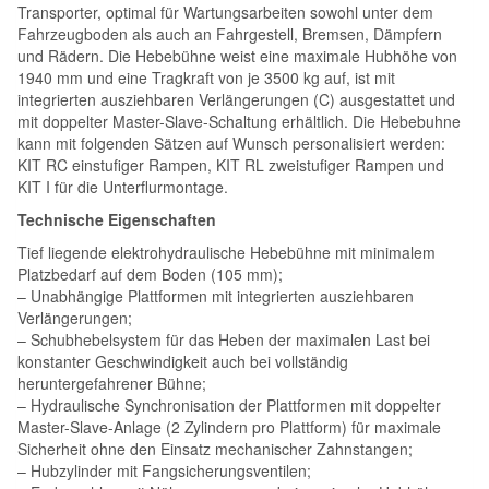
Transporter, optimal für Wartungsarbeiten sowohl unter dem
Fahrzeugboden als auch an Fahrgestell, Bremsen, Dämpfern
und Rädern. Die Hebebühne weist eine maximale Hubhöhe von
1940 mm und eine Tragkraft von je 3500 kg auf, ist mit
integrierten ausziehbaren Verlängerungen (C) ausgestattet und
mit doppelter Master-Slave-Schaltung erhältlich. Die Hebebuhne
kann mit folgenden Sätzen auf Wunsch personalisiert werden:
KIT RC einstuﬁger Rampen, KIT RL zweistuﬁger Rampen und
KIT I für die Unterﬂurmontage.
Technische Eigenschaften
Tief liegende elektrohydraulische Hebebühne mit minimalem
Platzbedarf auf dem Boden (105 mm);
– Unabhängige Plattformen mit integrierten ausziehbaren
Verlängerungen;
– Schubhebelsystem für das Heben der maximalen Last bei
konstanter Geschwindigkeit auch bei vollständig
heruntergefahrener Bühne;
– Hydraulische Synchronisation der Plattformen mit doppelter
Master-Slave-Anlage (2 Zylindern pro Plattform) für maximale
Sicherheit ohne den Einsatz mechanischer Zahnstangen;
– Hubzylinder mit Fangsicherungsventilen;