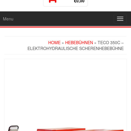
€0,00
Menu
Toggl
navig
HOME
»
HEBEBÜHNEN
» TECO 350C –
ELEKTROHYDRAULISCHE SCHERENHEBEBÜHNE