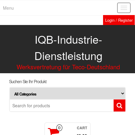
Menu
Toggl
navig
Login / Register
IQB-Industrie-
Dienstleistung
Werksvertretung für Teco-Deutschland
Suchen Sie Ihr Produkt
CART
0