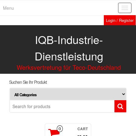
Menu
Toggl
navig
Login / Register
IQB-Industrie-
Dienstleistung
Werksvertretung für Teco-Deutschland
Suchen Sie Ihr Produkt
CART
0