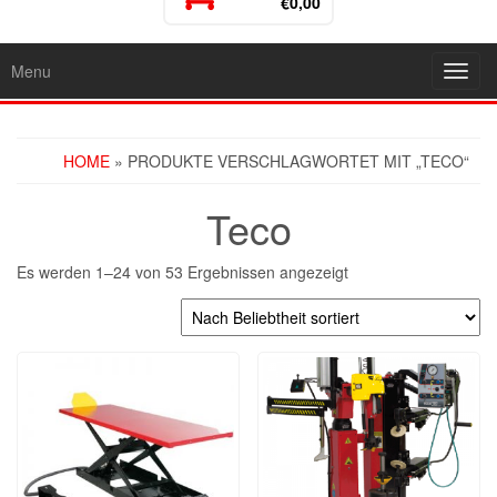
€0,00
Menu
Toggl
navig
HOME
» PRODUKTE VERSCHLAGWORTET MIT „TECO“
Teco
Es werden 1–24 von 53 Ergebnissen angezeigt