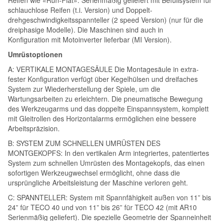
schlauchlose Reifen (t.i. Version) und Doppelt-
drehgeschwindigkeitsspannteller (2 speed Version) (nur für die
dreiphasige Modelle). Die Maschinen sind auch in
Konﬁguration mit Motoinverter lieferbar (MI Version).
Umrüstoptionen
A: VERTIKALE MONTAGESÄULE Die Montagesäule in extra-
fester Konﬁguration verfügt über Kegelhülsen und dreifaches
System zur Wiederherstellung der Spiele, um die
Wartungsarbeiten zu erleichtern. Die pneumatische Bewegung
des Werkzeugarms und das doppelte Einspannsystem, komplett
mit Gleitrollen des Horizontalarms ermöglichen eine bessere
Arbeitspräzision.
B: SYSTEM ZUM SCHNELLEN UMRÜSTEN DES
MONTGEKOPFS: In den vertikalen Arm integriertes, patentiertes
System zum schnellen Umrüsten des Montagekopfs, das einen
sofortigen Werkzeugwechsel ermöglicht, ohne dass die
ursprüngliche Arbeitsleistung der Maschine verloren geht.
C: SPANNTELLER: System mit Spannfähigkeit außen von 11” bis
24” für TECO 40 und von 11” bis 26” für TECO 42 (mit AR10
Serienmäßig geliefert). Die spezielle Geometrie der Spanneinheit