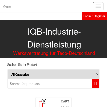
Menu
Toggl
navig
Login / Register
IQB-Industrie-
Dienstleistung
Werksvertretung für Teco-Deutschland
Suchen Sie Ihr Produkt
CART
0