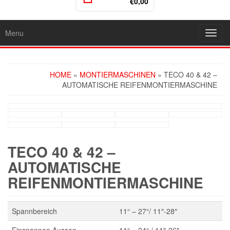
€0,00
Menu
Toggl
navig
HOME
»
MONTIERMASCHINEN
» TECO 40 & 42 –
AUTOMATISCHE REIFENMONTIERMASCHINE
TECO 40 & 42 –
AUTOMATISCHE
REIFENMONTIERMASCHINE
Spannbereich
11“ – 27“/ 11″-28″