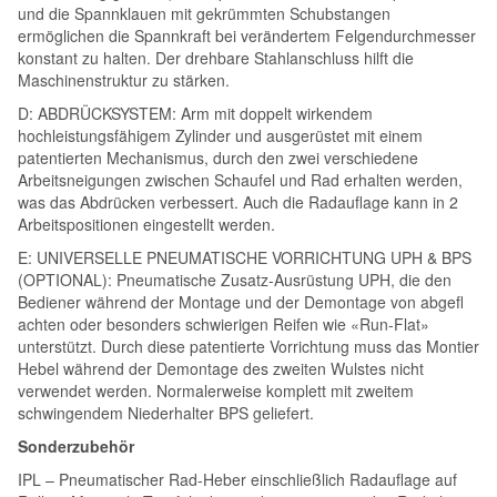
und die Spannklauen mit gekrümmten Schubstangen
ermöglichen die Spannkraft bei verändertem Felgendurchmesser
konstant zu halten. Der drehbare Stahlanschluss hilft die
Maschinenstruktur zu stärken.
D: ABDRÜCKSYSTEM: Arm mit doppelt wirkendem
hochleistungsfähigem Zylinder und ausgerüstet mit einem
patentierten Mechanismus, durch den zwei verschiedene
Arbeitsneigungen zwischen Schaufel und Rad erhalten werden,
was das Abdrücken verbessert. Auch die Radauﬂage kann in 2
Arbeitspositionen eingestellt werden.
E: UNIVERSELLE PNEUMATISCHE VORRICHTUNG UPH & BPS
(OPTIONAL): Pneumatische Zusatz-Ausrüstung UPH, die den
Bediener während der Montage und der Demontage von abgeﬂ
achten oder besonders schwierigen Reifen wie «Run-Flat»
unterstützt. Durch diese patentierte Vorrichtung muss das Montier
Hebel während der Demontage des zweiten Wulstes nicht
verwendet werden. Normalerweise komplett mit zweitem
schwingendem Niederhalter BPS geliefert.
Sonderzubehör
IPL – Pneumatischer Rad-Heber einschließlich Radauﬂage auf