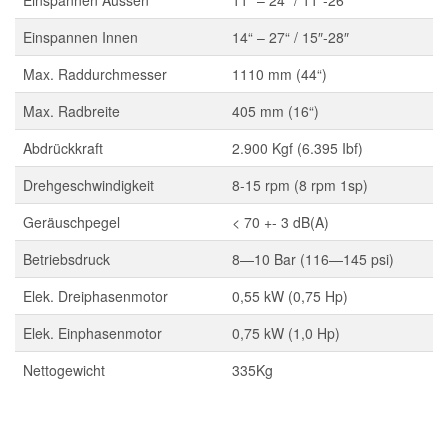
Einspannen Aussen
11“ – 24“ / 11″-26″
Einspannen Innen
14“ – 27“ / 15″-28″
Max. Raddurchmesser
1110 mm (44“)
Max. Radbreite
405 mm (16“)
Abdrückkraft
2.900 Kgf (6.395 Ibf)
Drehgeschwindigkeit
8-15 rpm (8 rpm 1sp)
Geräuschpegel
< 70 +- 3 dB(A)
Betriebsdruck
8—10 Bar (116—145 psi)
Elek. Dreiphasenmotor
0,55 kW (0,75 Hp)
Elek. Einphasenmotor
0,75 kW (1,0 Hp)
Nettogewicht
335Kg