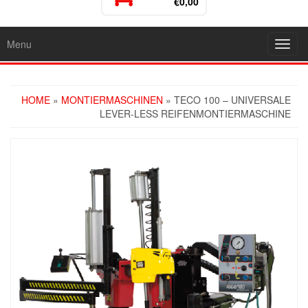
€0,00
Menu
Toggl
navig
HOME
»
MONTIERMASCHINEN
» TECO 100 – UNIVERSALE
LEVER-LESS REIFENMONTIERMASCHINE