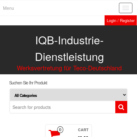
Menu
Toggl
navig
Login / Register
IQB-Industrie-
Dienstleistung
Werksvertretung für Teco-Deutschland
Suchen Sie Ihr Produkt
CART
0