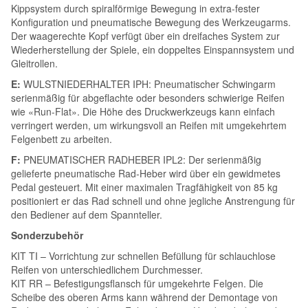
Kippsystem durch spiralförmige Bewegung in extra-fester
Konﬁguration und pneumatische Bewegung des Werkzeugarms.
Der waagerechte Kopf verfügt über ein dreifaches System zur
Wiederherstellung der Spiele, ein doppeltes Einspannsystem und
Gleitrollen.
E:
WULSTNIEDERHALTER IPH: Pneumatischer Schwingarm
serienmäßig für abgeﬂachte oder besonders schwierige Reifen
wie «Run-Flat». Die Höhe des Druckwerkzeugs kann einfach
verringert werden, um wirkungsvoll an Reifen mit umgekehrtem
Felgenbett zu arbeiten.
F:
PNEUMATISCHER RADHEBER IPL2: Der serienmäßig
gelieferte pneumatische Rad-Heber wird über ein gewidmetes
Pedal gesteuert. Mit einer maximalen Tragfähigkeit von 85 kg
positioniert er das Rad schnell und ohne jegliche Anstrengung für
den Bediener auf dem Spannteller.
Sonderzubehör
KIT TI – Vorrichtung zur schnellen Befüllung für schlauchlose
Reifen von unterschiedlichem Durchmesser.
KIT RR – Befestigungsﬂansch für umgekehrte Felgen. Die
Scheibe des oberen Arms kann während der Demontage von