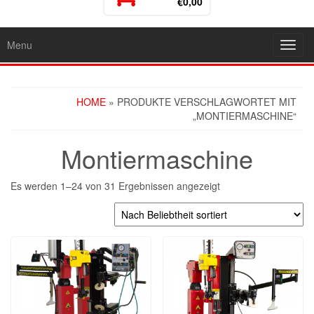
€0,00
Menu
Toggl
navig
HOME
» PRODUKTE VERSCHLAGWORTET MIT
„MONTIERMASCHINE“
Montiermaschine
Es werden 1–24 von 31 Ergebnissen angezeigt