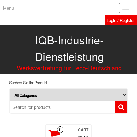
Menu
Toggl
navig
Login / Register
IQB-Industrie-
Dienstleistung
Werksvertretung für Teco-Deutschland
Suchen Sie Ihr Produkt
CART
0