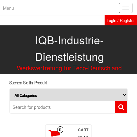
Menu
Toggl
navig
Login / Register
IQB-Industrie-
Dienstleistung
Werksvertretung für Teco-Deutschland
Suchen Sie Ihr Produkt
CART
0