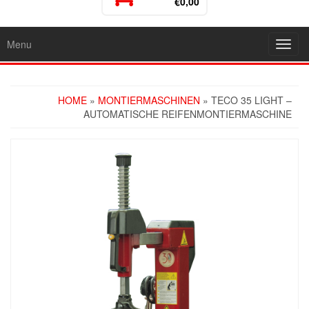
€0,00
Menu
Toggl
navig
HOME
»
MONTIERMASCHINEN
» TECO 35 LIGHT –
AUTOMATISCHE REIFENMONTIERMASCHINE