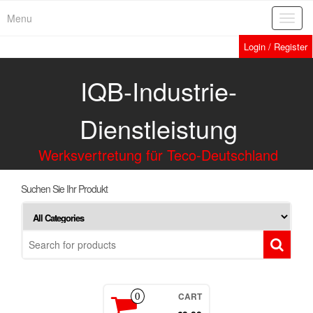
Menu
Toggl
navig
Login / Register
IQB-Industrie-
Dienstleistung
Werksvertretung für Teco-Deutschland
Suchen Sie Ihr Produkt
CART
0